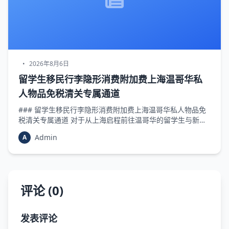
•
2026年8月6日
留学生移民行李隐形消费附加费上海温哥华私
人物品免税清关专属通道
### 留学生移民行李隐形消费附加费上海温哥华私人物品免
税清关专属通道 对于从上海启程前往温哥华的留学生与新移
民而言，国际搬家与行李托运远非“下单-寄出-签收”这般简
Admin
A
单。行业数据显示，超过60%的跨境集运纠纷源...
评论 (0)
发表评论