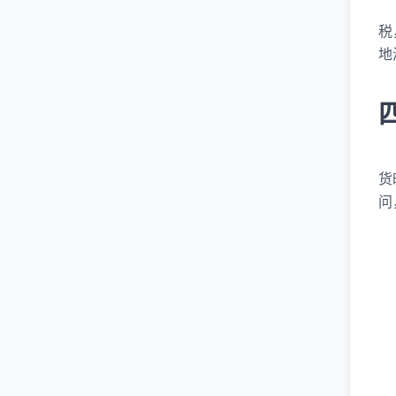
税
地
货
问