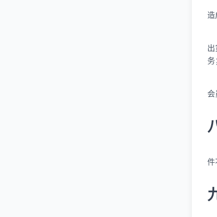
造
出
务
会
件