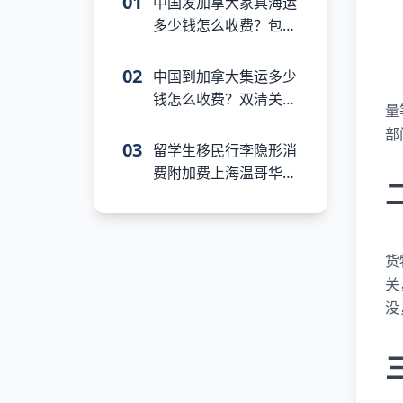
01
中国发加拿大家具海运
多少钱怎么收费？包税
双清关门到门报价
02
中国到加拿大集运多少
钱怎么收费？双清关派
量
送上门全包价
部
03
留学生移民行李隐形消
费附加费上海温哥华私
人物品免税清关专属通
道
货
关
没