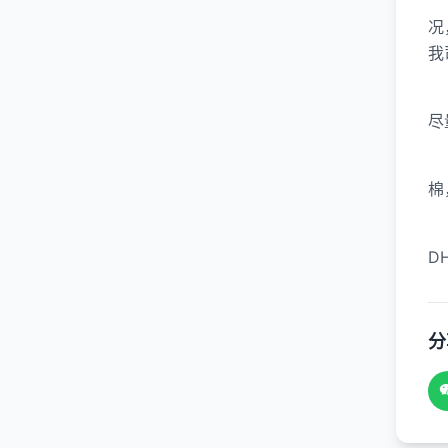
况
我
尽
棉
D
分