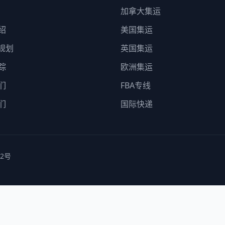
加拿大集运
绍
美国集运
线规划
英国集运
踪
欧洲集运
们
FBA专线
们
国际快递
52号