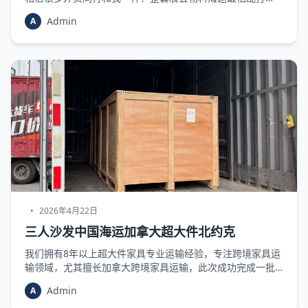
包、货损、受潮、变形，一旦出问题，海外布展直接翻车。
Admin
A
我们这次参展物资特别杂，有怕压的纸质宣传品、怕刮的灯
箱展示道具、易变形的金属广告架，还有怕脏受潮的方块地
毯、贵重航空箱。货物形态不一、材质不同，混搭运输风险
很高，之
•
2026年4月22日
三人沙发中国海运加拿大超大件北约克
我们拥有8年以上超大件家具专业运输经验，专注跨境家具运
输领域，尤其擅长加拿大跨境家具运输，此次成功完成一批
三人沙发至加拿大安大略省北约克市（North York, Ontario,
Admin
A
Canada，邮编M2N0g4）的出货任务，全程安全快捷，现作