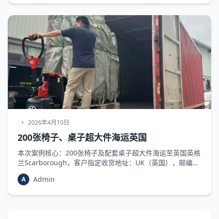
为案例简单分享。 本次出货产品为三人布艺沙发，属于大件
家具，客户指定收货地址
•
2026年4月10日
200张椅子、桌子超大件海运英国
本次案例核心：200张椅子及配套桌子超大件海运至英国英格
兰Scarborough，客户指定收货地址：UK（英国），邮编
YO12 4DT，城市Scarborough，全程保障货物完好、时效可
Admin
A
控，高效完成海运全流程。 货物特性：桌椅为超大件商业货
物，易磕碰、易松动，对打包加固、运输安全要求极高，本
次共搭配10余托托盘承载椅